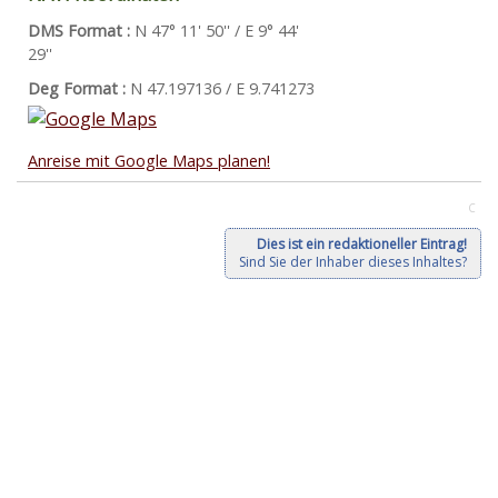
DMS Format :
N 47° 11' 50'' / E 9° 44'
29''
Deg Format :
N
47.197136
/ E
9.741273
Anreise mit Google Maps planen!
C
Dies ist ein redaktioneller Eintrag!
Sind Sie der Inhaber dieses Inhaltes?