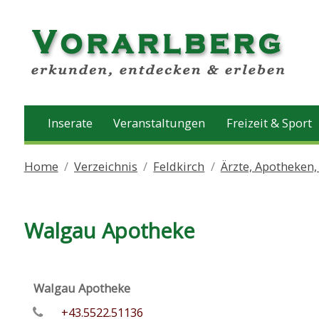
Inserate
Veranstaltungen
Freizeit & Sport
Home
Verzeichnis
Feldkirch
Ärzte, Apotheken
Walgau Apotheke
Walgau Apotheke
+43.5522.51136