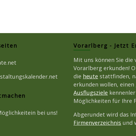
seiten
Vorarlberg - Jetzt 
Mit uns können Sie die 
ate.net
Vorarlberg erkunden! O
die
heute
stattfinden, 
staltungskalender.net
erkunden wollen, einen
Ausflugsziele
kennenlern
itmachen
Möglichkeiten für Ihre 
Möglichkeitein bei uns!
Abgerundet wird das I
Firmenverzeichnis
und w