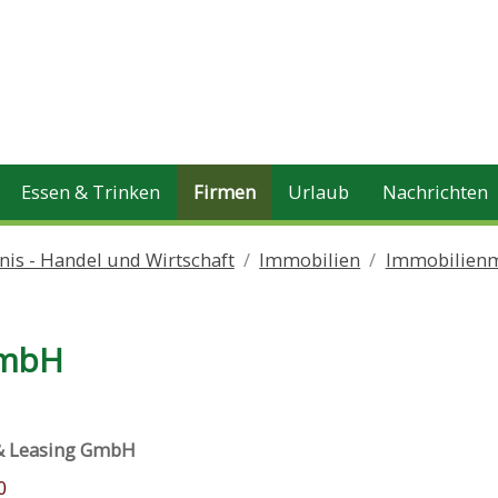
Essen & Trinken
Firmen
Urlaub
Nachrichten
is - Handel und Wirtschaft
Immobilien
Immobilienm
GmbH
& Leasing GmbH
0