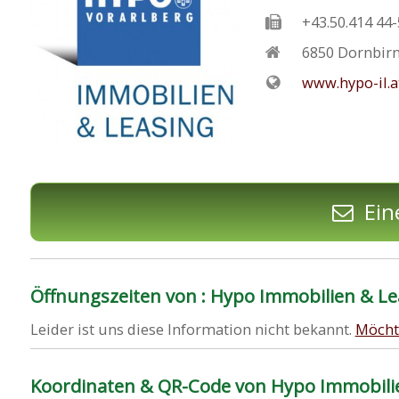
+43.50.414 44
6850
Dornbir
www.hypo-il.a
Ein
Öffnungszeiten von : Hypo Immobilien & 
Leider ist uns diese Information nicht bekannt.
Möcht
Koordinaten & QR-Code von Hypo Immobil