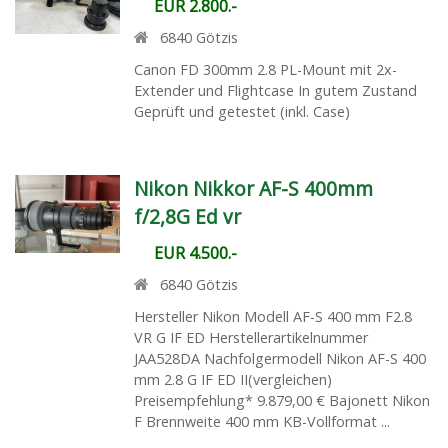
EUR 2.800.-
6840
Götzis
Canon FD 300mm 2.8 PL-Mount mit 2x-
Extender und Flightcase In gutem Zustand
Geprüft und getestet (inkl. Case)
Nikon Nikkor AF-S 400mm
f/2,8G Ed vr
EUR 4.500.-
6840
Götzis
Hersteller Nikon Modell AF-S 400 mm F2.8
VR G IF ED Herstellerartikelnummer
JAA528DA Nachfolgermodell Nikon AF-S 400
mm 2.8 G IF ED II(vergleichen)
Preisempfehlung* 9.879,00 € Bajonett Nikon
F Brennweite 400 mm KB-Vollformat ...