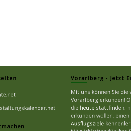
seiten
Vorarlberg - Jetzt 
Mit uns können Sie die 
ate.net
Vorarlberg erkunden! O
die
heute
stattfinden, 
staltungskalender.net
erkunden wollen, einen
Ausflugsziele
kennenlern
itmachen