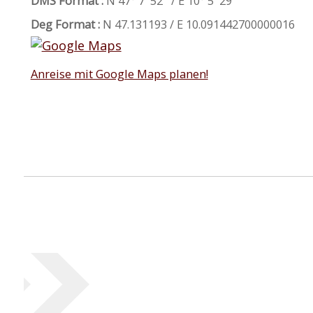
DMS Format :
N 47° 7' 52'' / E 10° 5' 29''
Deg Format :
N
47.131193
/ E
10.091442700000016
Anreise mit Google Maps planen!