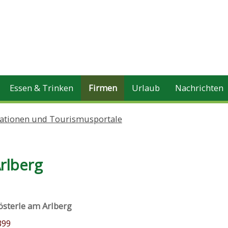
Essen & Trinken
Firmen
Urlaub
Nachrichten
ationen und Tourismusportale
rlberg
sterle am Arlberg
399