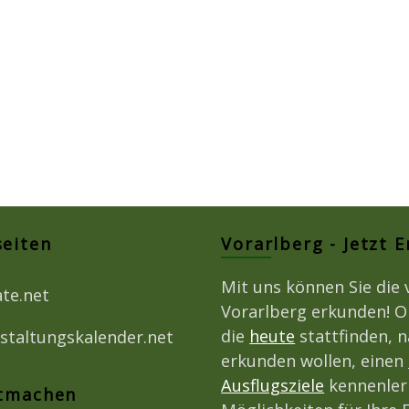
seiten
Vorarlberg - Jetzt 
Mit uns können Sie die 
ate.net
Vorarlberg erkunden! O
die
heute
stattfinden, 
staltungskalender.net
erkunden wollen, einen
Ausflugsziele
kennenlern
itmachen