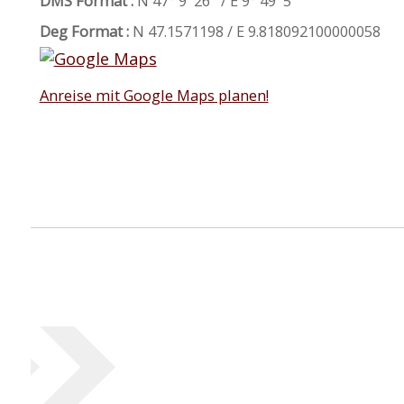
DMS Format :
N 47° 9' 26'' / E 9° 49' 5''
Deg Format :
N
47.1571198
/ E
9.818092100000058
Anreise mit Google Maps planen!