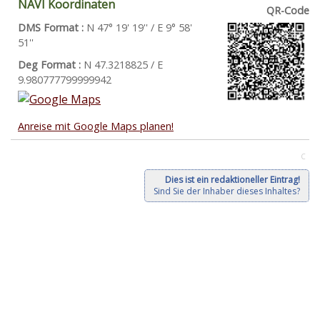
NAVI Koordinaten
QR-Code
DMS Format :
N 47° 19' 19'' / E 9° 58'
51''
Deg Format :
N
47.3218825
/ E
9.980777799999942
Anreise mit Google Maps planen!
C
Dies ist ein redaktioneller Eintrag!
Sind Sie der Inhaber dieses Inhaltes?