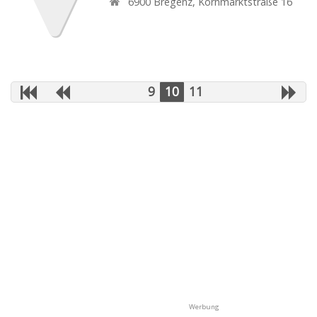
6900
Bregenz
,
Kornmarktstraße 16
9
10
11