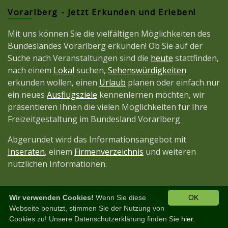
Vorarlberg - Jetzt Erkunden und Erleben!
Mit uns können Sie die vielfältigen Möglichkeiten des
Bundeslandes Vorarlberg erkunden! Ob Sie auf der
Suche nach Veranstaltungen sind die
heute
stattfinden,
nach einem
Lokal
suchen,
Sehenswürdigkeiten
erkunden wollen, einen
Urlaub
planen oder einfach nur
ein neues
Ausflugsziele
kennenlernen möchten, wir
präsentieren Ihnen die vielen Möglichkeiten für Ihre
Freizeitgestaltung im Bundesland Vorarlberg
Abgerundet wird das Informationsangebot mit
Inseraten
, einem
Firmenverzeichnis
und weiteren
nützlichen Informationen.
Wir verwenden Cookies!
Wenn Sie diese
OK
Diese Seite ist ein Projekt der
JetztMedien.com
Webseite benutzt, stimmen Sie der Nutzung von
Cookies zu! Unsere Datenschutzerklärung finden Sie
hier.