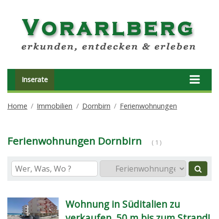
Inserate
Home
Immobilien
Dornbirn
Ferienwohnungen
Ferienwohnungen Dornbirn
( 1 )
Wohnung in Süditalien zu
verkaufen, 50 m bis zum Strand!