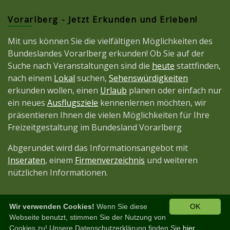
Vorarlberg - Jetzt Erkunden und Erleben!
Mit uns können Sie die vielfältigen Möglichkeiten des
Bundeslandes Vorarlberg erkunden! Ob Sie auf der
Suche nach Veranstaltungen sind die
heute
stattfinden,
nach einem
Lokal
suchen,
Sehenswürdigkeiten
erkunden wollen, einen
Urlaub
planen oder einfach nur
ein neues
Ausflugsziele
kennenlernen möchten, wir
präsentieren Ihnen die vielen Möglichkeiten für Ihre
Freizeitgestaltung im Bundesland Vorarlberg
Abgerundet wird das Informationsangebot mit
Inseraten
, einem
Firmenverzeichnis
und weiteren
nützlichen Informationen.
Wir verwenden Cookies!
Wenn Sie diese
OK
Diese Seite ist ein Projekt der
JetztMedien.com
Webseite benutzt, stimmen Sie der Nutzung von
Cookies zu! Unsere Datenschutzerklärung finden Sie
hier.