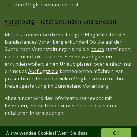
Ihre Möglichkeitein bei uns!
Vorarlberg - Jetzt Erkunden und Erleben!
Mit uns können Sie die vielfältigen Möglichkeiten des
Bundeslandes Vorarlberg erkunden! Ob Sie auf der
Suche nach Veranstaltungen sind die
heute
stattfinden,
nach einem
Lokal
suchen,
Sehenswürdigkeiten
erkunden wollen, einen
Urlaub
planen oder einfach nur
ein neues
Ausflugsziele
kennenlernen möchten, wir
präsentieren Ihnen die vielen Möglichkeiten für Ihre
Freizeitgestaltung im Bundesland Vorarlberg
Abgerundet wird das Informationsangebot mit
Inseraten
, einem
Firmenverzeichnis
und weiteren
nützlichen Informationen.
Wir verwenden Cookies!
Wenn Sie diese
OK
Diese Seite ist ein Projekt der
JetztMedien.com