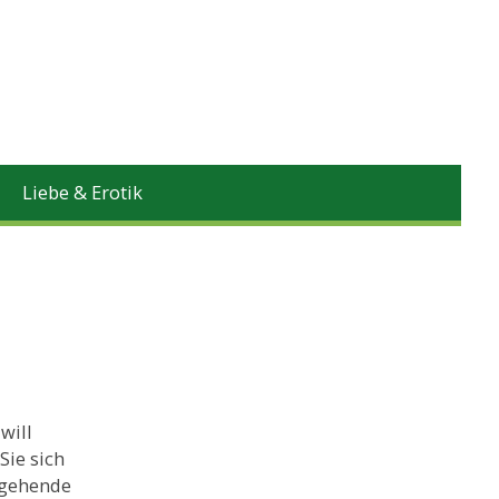
Liebe & Erotik
will
Sie sich
fgehende