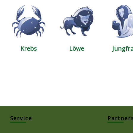
Krebs
Löwe
Jungfr
Service
Partner