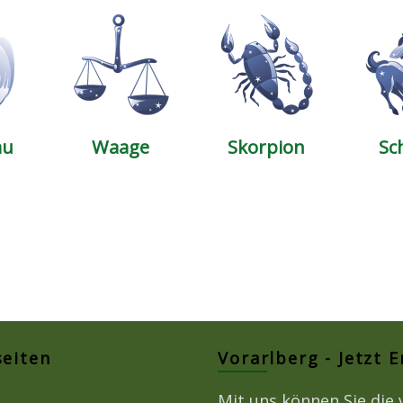
au
Waage
Skorpion
Sc
seiten
Vorarlberg - Jetzt 
Mit uns können Sie die 