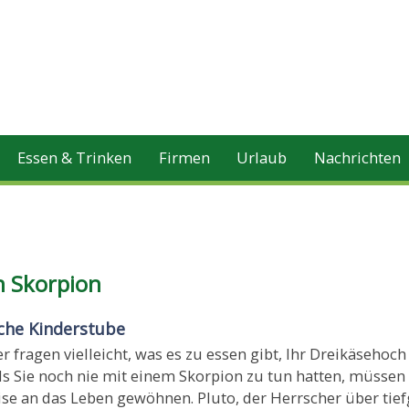
Essen & Trinken
Firmen
Urlaub
Nachrichten
n Skorpion
che Kinderstube
 fragen vielleicht, was es zu essen gibt, Ihr Dreikäsehoch 
ls Sie noch nie mit einem Skorpion zu tun hatten, müssen 
ise an das Leben gewöhnen. Pluto, der Herrscher über tie