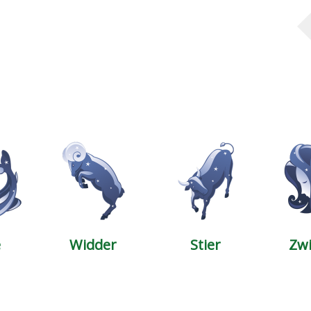
e
Widder
Stier
Zwi