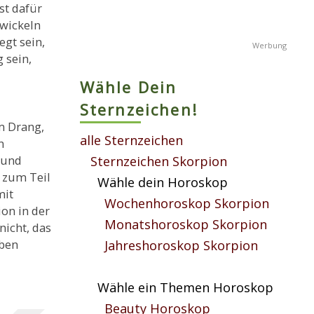
st dafür
twickeln
egt sein,
 sein,
Wähle Dein
Sternzeichen!
m Drang,
alle Sternzeichen
n
 und
Sternzeichen Skorpion
 zum Teil
Wähle dein Horoskop
mit
Wochenhoroskop Skorpion
on in der
Monatshoroskop Skorpion
icht, das
eben
Jahreshoroskop Skorpion
Wähle ein Themen Horoskop
Beauty Horoskop