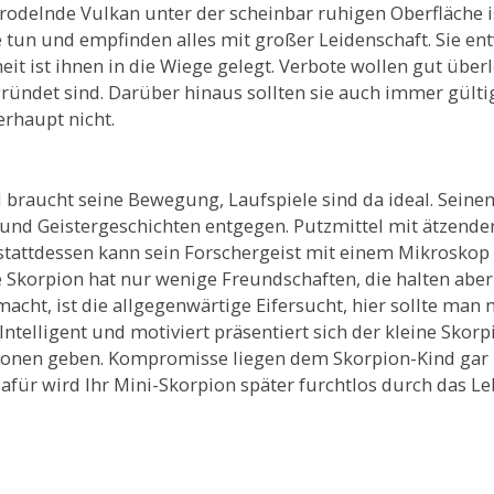
rodelnde Vulkan unter der scheinbar ruhigen Oberfläche i
ne tun und empfinden alles mit großer Leidenschaft. Sie en
t ist ihnen in die Wiege gelegt. Verbote wollen gut überl
ründet sind. Darüber hinaus sollten sie auch immer gültig
rhaupt nicht.
d braucht seine Bewegung, Laufspiele sind da ideal. Seine
 und Geistergeschichten entgegen. Putzmittel mit ätzende
 stattdessen kann sein Forschergeist mit einem Mikroskop
 Skorpion hat nur wenige Freundschaften, die halten aber
acht, ist die allgegenwärtige Eifersucht, hier sollte man 
lligent und motiviert präsentiert sich der kleine Skorpi
sonen geben. Kompromisse liegen dem Skorpion-Kind gar n
afür wird Ihr Mini-Skorpion später furchtlos durch das L