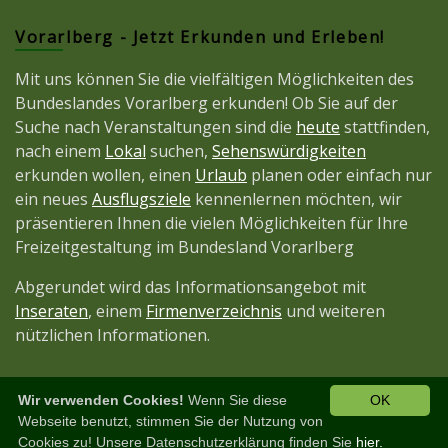
Vorarlberg - Jetzt Erkunden und Erleben!
Mit uns können Sie die vielfältigen Möglichkeiten des
Bundeslandes Vorarlberg erkunden! Ob Sie auf der
Suche nach Veranstaltungen sind die
heute
stattfinden,
nach einem
Lokal
suchen,
Sehenswürdigkeiten
erkunden wollen, einen
Urlaub
planen oder einfach nur
ein neues
Ausflugsziele
kennenlernen möchten, wir
präsentieren Ihnen die vielen Möglichkeiten für Ihre
Freizeitgestaltung im Bundesland Vorarlberg
Abgerundet wird das Informationsangebot mit
Inseraten
, einem
Firmenverzeichnis
und weiteren
nützlichen Informationen.
Wir verwenden Cookies!
Wenn Sie diese
OK
Diese Seite ist ein Projekt der
JetztMedien.com
Webseite benutzt, stimmen Sie der Nutzung von
Cookies zu! Unsere Datenschutzerklärung finden Sie
hier.