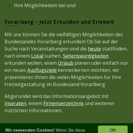
Ihre Möglichkeitein bei uns!
Vorarlberg - Jetzt Erkunden und Erleben!
Mit uns können Sie die vielfältigen Möglichkeiten des
Bundeslandes Vorarlberg erkunden! Ob Sie auf der
Suche nach Veranstaltungen sind die
heute
stattfinden,
nach einem
Lokal
suchen,
Sehenswürdigkeiten
erkunden wollen, einen
Urlaub
planen oder einfach nur
ein neues
Ausflugsziele
kennenlernen möchten, wir
präsentieren Ihnen die vielen Möglichkeiten für Ihre
Freizeitgestaltung im Bundesland Vorarlberg
Abgerundet wird das Informationsangebot mit
Inseraten
, einem
Firmenverzeichnis
und weiteren
nützlichen Informationen.
Wir verwenden Cookies!
Wenn Sie diese
OK
Diese Seite ist ein Projekt der
JetztMedien.com